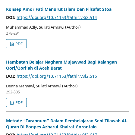
Konsep Amor Fati Menurut Islam Dan Filsafat Stoa
DOI:
https://doi.org/10.71153/fathir.v3i2.514
Muhammad Adly, Sullati Armawi (Author)
278-291
PDF
Hambatan Belajar Nagham Mujawwad Bagi Kalangan
Qori/Qori’ah di Aceh Barat
DOI:
https://doi.org/10.71153/fathir.v3i2.515
Denna Maryawi, Sullati Armawi (Author)
292-305
PDF
Metode “Tarannum” Dalam Pembelajaran Seni Tilawah Al-
Quran Di Ponpes Azharul Khairat Gorontalo
DOI:
https://doi.org/10.71153/fathir.v3i2.617