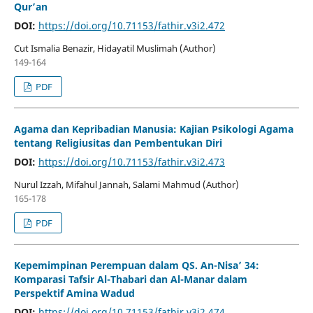
Qur’an
DOI:
https://doi.org/10.71153/fathir.v3i2.472
Cut Ismalia Benazir, Hidayatil Muslimah (Author)
149-164
PDF
Agama dan Kepribadian Manusia: Kajian Psikologi Agama
tentang Religiusitas dan Pembentukan Diri
DOI:
https://doi.org/10.71153/fathir.v3i2.473
Nurul Izzah, Mifahul Jannah, Salami Mahmud (Author)
165-178
PDF
Kepemimpinan Perempuan dalam QS. An-Nisa’ 34:
Komparasi Tafsir Al-Thabari dan Al-Manar dalam
Perspektif Amina Wadud
DOI:
https://doi.org/10.71153/fathir.v3i2.474