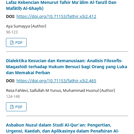
Lafaz Kebencian Menurut Tafsir Ma’ālim Al-Tanzīl Dan
Mafātīḥ Al-Ghayb)
DOI:
https://doi.org/10.71153/fathir.v3i2.412
Aya Sumayya (Author)
90-123
PDF
Dialektika Kesucian dan Kemanusiaan: Analisis Filosofis-
Maqashidi terhadap Hukum Bersuci bagi Orang yang Luka
dan Memakai Perban
DOI:
https://doi.org/10.71153/fathir.v3i2.465
Reza Fahlevi, Saifullah M Yunus, Muhammad Husnul (Author)
124-148
PDF
Asbabun Nuzul dalam Studi Al-Qur’an: Pengertian,
Urgensi, Kaedah, dan Aplikasinya dalam Penafsiran Al-