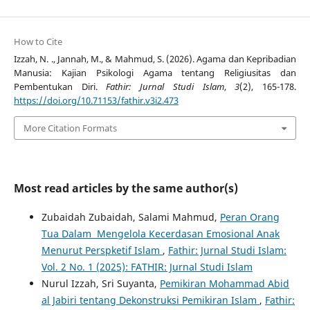
How to Cite
Izzah, N. ., Jannah, M., & Mahmud, S. (2026). Agama dan Kepribadian
Manusia: Kajian Psikologi Agama tentang Religiusitas dan
Pembentukan Diri.
Fathir: Jurnal Studi Islam
,
3
(2), 165-178.
https://doi.org/10.71153/fathir.v3i2.473
More Citation Formats
Most read articles by the same author(s)
Zubaidah Zubaidah, Salami Mahmud,
Peran Orang
Tua Dalam Mengelola Kecerdasan Emosional Anak
Menurut Perspketif Islam
,
Fathir: Jurnal Studi Islam:
Vol. 2 No. 1 (2025): FATHIR: Jurnal Studi Islam
Nurul Izzah, Sri Suyanta,
Pemikiran Mohammad Abid
al Jabiri tentang Dekonstruksi Pemikiran Islam
,
Fathir: