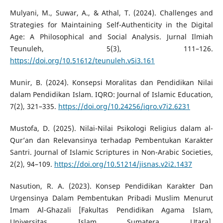
Mulyani, M., Suwar, A., & Athal, T. (2024). Challenges and
Strategies for Maintaining Self-Authenticity in the Digital
Age: A Philosophical and Social Analysis. Jurnal Ilmiah
Teunuleh, 5(3), 111–126.
https://doi.org/10.51612/teunuleh.v5i3.161
Munir, B. (2024). Konsepsi Moralitas dan Pendidikan Nilai
dalam Pendidikan Islam. IQRO: Journal of Islamic Education,
7(2), 321–335.
https://doi.org/10.24256/iqro.v7i2.6231
Mustofa, D. (2025). Nilai-Nilai Psikologi Religius dalam al-
Qur’an dan Relevansinya terhadap Pembentukan Karakter
Santri. Journal of Islamic Scriptures in Non-Arabic Societies,
2(2), 94–109.
https://doi.org/10.51214/jisnas.v2i2.1437
Nasution, R. A. (2023). Konsep Pendidikan Karakter Dan
Urgensinya Dalam Pembentukan Pribadi Muslim Menurut
Imam Al-Ghazali [Fakultas Pendidikan Agama Islam,
Universitas Islam Sumatera Utara].