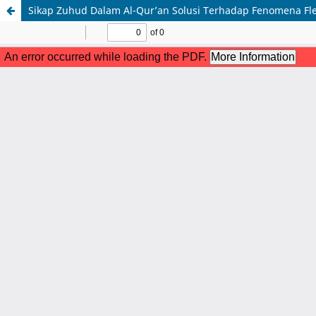
Sikap Zuhud Dalam Al-Qur’an Solusi Terhadap Fenomena Fle