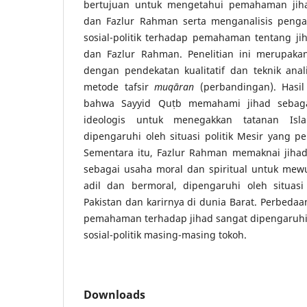
bertujuan untuk mengetahui pemahaman jih
dan Fazlur Rahman serta menganalisis pengar
sosial-politik terhadap pemahaman tentang j
dan Fazlur Rahman. Penelitian ini merupakan
dengan pendekatan kualitatif dan teknik analis
metode tafsir
muqāran
(perbandingan). Hasil
bahwa Sayyid Quṭb memahami jihad sebaga
ideologis untuk menegakkan tatanan Isl
dipengaruhi oleh situasi politik Mesir yang pe
Sementara itu, Fazlur Rahman memaknai jihad 
sebagai usaha moral dan spiritual untuk mew
adil dan bermoral, dipengaruhi oleh situasi 
Pakistan dan karirnya di dunia Barat. Perbeda
pemahaman terhadap jihad sangat dipengaruhi o
sosial-politik masing-masing tokoh.
Downloads