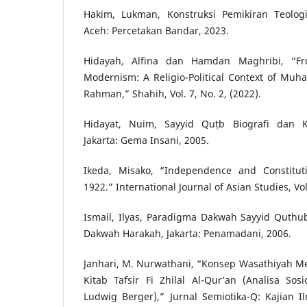
Hakim, Lukman, Konstruksi Pemikiran Teolo
Aceh: Percetakan Bandar, 2023.
Hidayah, Alfina dan Hamdan Maghribi, “F
Modernism: A Religio-Political Context of M
Rahman,” Shahih, Vol. 7, No. 2, (2022).
Hidayat, Nuim, Sayyid Quṭb Biografi dan K
Jakarta: Gema Insani, 2005.
Ikeda, Misako, “Independence and Constitut
1922.” International Journal of Asian Studies, Vol
Ismail, Ilyas, Paradigma Dakwah Sayyid Quthub
Dakwah Harakah, Jakarta: Penamadani, 2006.
Janhari, M. Nurwathani, “Konsep Wasathiyah M
Kitab Tafsir Fi Zhilal Al-Qur’an (Analisa Sos
Ludwig Berger),” Jurnal Semiotika-Q: Kajian I