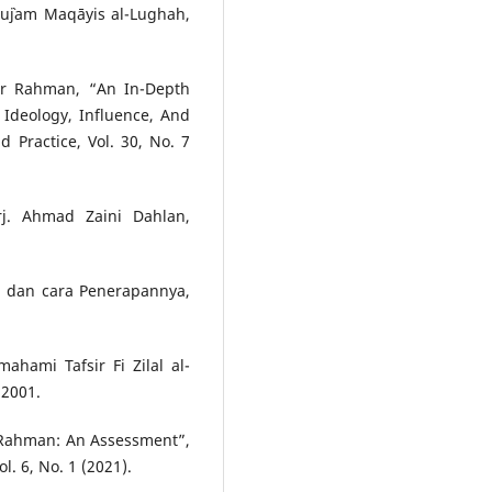
u`jam Maqāyis al-Lughah,
r Rahman, “An In-Depth
 Ideology, Influence, And
 Practice, Vol. 30, No. 7
rj. Ahmad Zaini Dahlan,
i dan cara Penerapannya,
ahami Tafsir Fi Zilal al-
 2001.
r Rahman: An Assessment”,
l. 6, No. 1 (2021).