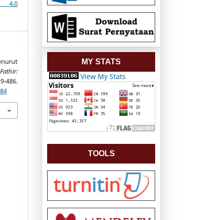
e 4.0
enurut
MY STATS
Fathir:
View My Stats
9-486.
384
TOOLS