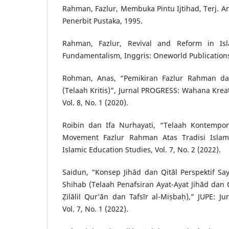
Rahman, Fazlur, Membuka Pintu Ijtihad, Terj. 
Penerbit Pustaka, 1995.
Rahman, Fazlur, Revival and Reform in Is
Fundamentalism, Inggris: Oneworld Publications
Rohman, Anas, “Pemikiran Fazlur Rahman da
(Telaah Kritis)”, Jurnal PROGRESS: Wahana Kreati
Vol. 8, No. 1 (2020).
Roibin dan Ifa Nurhayati, “Telaah Kontempo
Movement Fazlur Rahman Atas Tradisi Islam
Islamic Education Studies, Vol. 7, No. 2 (2022).
Saidun, “Konsep Jihād dan Qitāl Perspektif S
Shihab (Telaah Penafsiran Ayat-Ayat Jihād dan Q
Ẓilālil Qur’ān dan Tafsīr al-Miṣbaḥ),” JUPE: J
Vol. 7, No. 1 (2022).