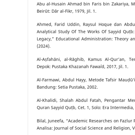
Abu al-Husain Ahmad bin Faris bin Zakariya, M
Beirūt: Dār al-Fikr, 1979, Jil. 1.
Ahmed, Farid Uddin, Raysul Hoque dan Abdu
Analytical Study Of The Works Of Sayyid Quṭb:
Legacy,” Educational Administration: Theory and
(2024).
Al-Aṣfahāni, al-Rāghib, Kamus Al-Qur’an, Te
Depok: Pustaka Khazanah Fawa`id, 2017, Jil. 1.
Al-Farmawi, Abdul Hayy, Metode Tafsir Mauḍū‘
Bandung: Setia Pustaka, 2002.
Al-Khalidi, Shalah Abdul Fatah, Pengantar Mem
Quran Sayyid Quṭb, Cet. 1, Solo: Era Intermedia,
Bilal, Juneefa, “Academic Researches on Fazlu
Analisa: Journal of Social Science and Religion, Vo