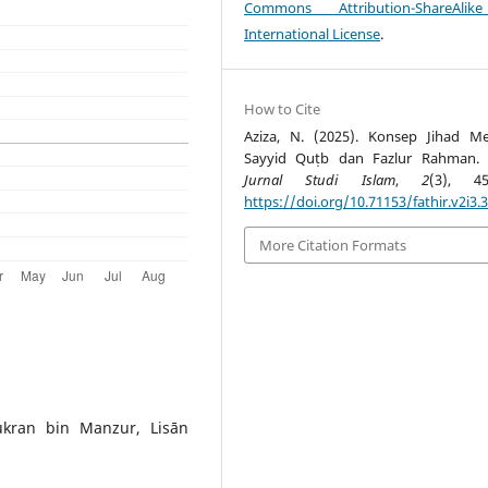
Commons Attribution-ShareAlik
International License
.
How to Cite
Aziza, N. (2025). Konsep Jihad M
Sayyid Quṭb dan Fazlur Rahman.
Jurnal Studi Islam
,
2
(3), 45
https://doi.org/10.71153/fathir.v2i3.
More Citation Formats
kran bin Manzur, Lisān