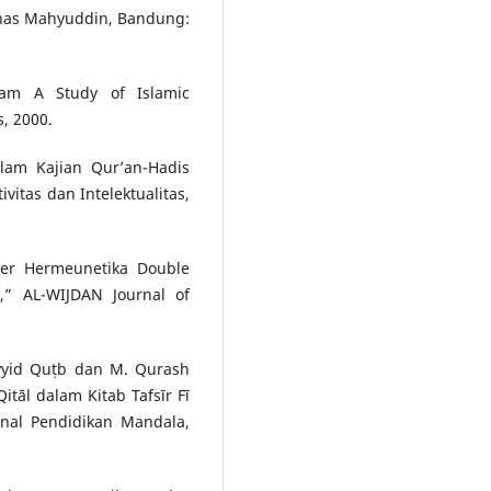
Anas Mahyuddin, Bandung:
lam A Study of Islamic
, 2000.
lam Kajian Qur’an-Hadis
vitas dan Intelektualitas,
rer Hermeunetika Double
,” AL-WIJDAN Journal of
ayyid Quṭb dan M. Qurash
itāl dalam Kitab Tafsīr Fī
urnal Pendidikan Mandala,