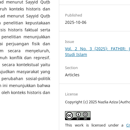
ad menurut Sayyid Quṭb
uh konteks historis dan
Published
ihad menurut Sayyid Quṭb
2025-10-06
 penelitian kepustakaan
is historis faktual serta
 penelitian menunjukkan
Issue
i perjuangan fisik dan
Vol. 2 No. 3 (2025): FATHIR: J
am secara menyeluruh,
Studi Islam
nuh konflik dan represif.
secara kontekstual yaitu
Section
ujudkan masyarakat yang
Articles
perubahan sosial-politik
an ini menunjukkan bahwa
leh konteks historis dan
License
Copyright (c) 2025 Nazlia Aziza (Auth
This work is licensed under a
Cr