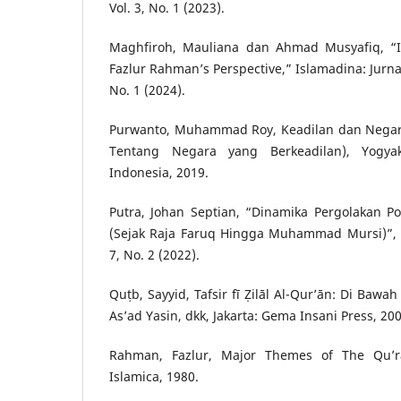
Vol. 3, No. 1 (2023).
Maghfiroh, Mauliana dan Ahmad Musyafiq, “I
Fazlur Rahman’s Perspective,” Islamadina: Jurnal
No. 1 (2024).
Purwanto, Muhammad Roy, Keadilan dan Negara
Tentang Negara yang Berkeadilan), Yogyaka
Indonesia, 2019.
Putra, Johan Septian, “Dinamika Pergolakan Po
(Sejak Raja Faruq Hingga Muhammad Mursi)”, T
7, No. 2 (2022).
Quṭb, Sayyid, Tafsir fī Ẓilāl Al-Qur’ān: Di Bawa
As’ad Yasin, dkk, Jakarta: Gema Insani Press, 200
Rahman, Fazlur, Major Themes of The Qu’ra
Islamica, 1980.