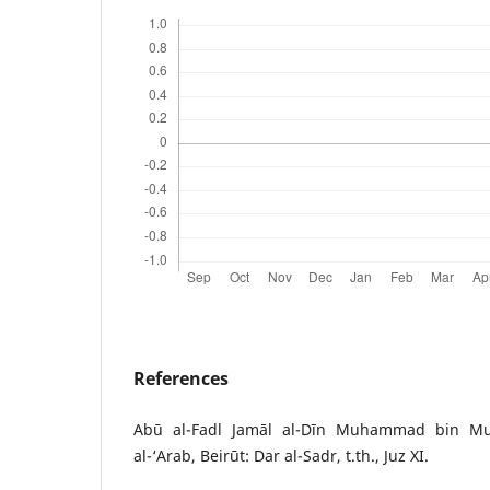
References
Abū al-Fadl Jamāl al-Dīn Muhammad bin Mu
al-‘Arab, Beirūt: Dar al-Sadr, t.th., Juz XI.