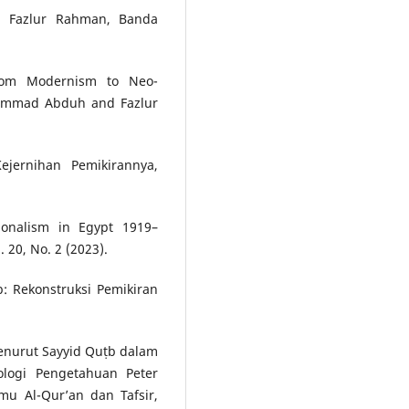
gi Fazlur Rahman, Banda
rom Modernism to Neo-
uhammad Abduh and Fazlur
ejernihan Pemikirannya,
ionalism in Egypt 1919–
. 20, No. 2 (2023).
: Rekonstruksi Pemikiran
enurut Sayyid Quṭb dalam
iologi Pengetahuan Peter
lmu Al-Qur’an dan Tafsir,