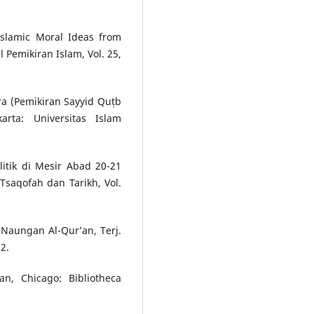
slamic Moral Ideas from
 Pemikiran Islam, Vol. 25,
 (Pemikiran Sayyid Quṭb
rta: Universitas Islam
litik di Mesir Abad 20-21
saqofah dan Tarikh, Vol.
h Naungan Al-Qur’an, Terj.
2.
n, Chicago: Bibliotheca