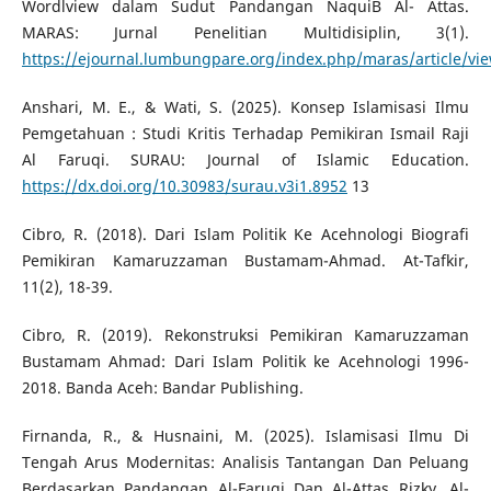
Wordlview dalam Sudut Pandangan NaquiB Al- Attas.
MARAS: Jurnal Penelitian Multidisiplin, 3(1).
https://ejournal.lumbungpare.org/index.php/maras/article/vi
Anshari, M. E., & Wati, S. (2025). Konsep Islamisasi Ilmu
Pemgetahuan : Studi Kritis Terhadap Pemikiran Ismail Raji
Al Faruqi. SURAU: Journal of Islamic Education.
https://dx.doi.org/10.30983/surau.v3i1.8952
13
Cibro, R. (2018). Dari Islam Politik Ke Acehnologi Biografi
Pemikiran Kamaruzzaman Bustamam-Ahmad. At-Tafkir,
11(2), 18-39.
Cibro, R. (2019). Rekonstruksi Pemikiran Kamaruzzaman
Bustamam Ahmad: Dari Islam Politik ke Acehnologi 1996-
2018. Banda Aceh: Bandar Publishing.
Firnanda, R., & Husnaini, M. (2025). Islamisasi Ilmu Di
Tengah Arus Modernitas: Analisis Tantangan Dan Peluang
Berdasarkan Pandangan Al-Faruqi Dan Al-Attas Rizky. Al-