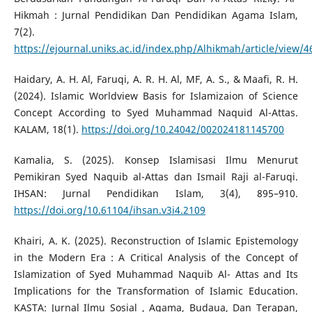
Hikmah : Jurnal Pendidikan Dan Pendidikan Agama Islam,
7(2).
https://ejournal.uniks.ac.id/index.php/Alhikmah/article/view/
Haidary, A. H. Al, Faruqi, A. R. H. Al, MF, A. S., & Maafi, R. H.
(2024). Islamic Worldview Basis for Islamizaion of Science
Concept According to Syed Muhammad Naquid Al-Attas.
KALAM, 18(1).
https://doi.org/10.24042/002024181145700
Kamalia, S. (2025). Konsep Islamisasi Ilmu Menurut
Pemikiran Syed Naquib al-Attas dan Ismail Raji al-Faruqi.
IHSAN: Jurnal Pendidikan Islam, 3(4), 895–910.
https://doi.org/10.61104/ihsan.v3i4.2109
Khairi, A. K. (2025). Reconstruction of Islamic Epistemology
in the Modern Era : A Critical Analysis of the Concept of
Islamization of Syed Muhammad Naquib Al- Attas and Its
Implications for the Transformation of Islamic Education.
KASTA: Jurnal Ilmu Sosial , Agama, Budaua, Dan Terapan,