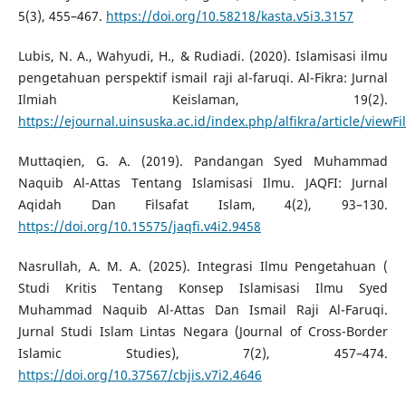
5(3), 455–467.
https://doi.org/10.58218/kasta.v5i3.3157
Lubis, N. A., Wahyudi, H., & Rudiadi. (2020). Islamisasi ilmu
pengetahuan perspektif ismail raji al-faruqi. Al-Fikra: Jurnal
Ilmiah Keislaman, 19(2).
https://ejournal.uinsuska.ac.id/index.php/alfikra/article/viewF
Muttaqien, G. A. (2019). Pandangan Syed Muhammad
Naquib Al-Attas Tentang Islamisasi Ilmu. JAQFI: Jurnal
Aqidah Dan Filsafat Islam, 4(2), 93–130.
https://doi.org/10.15575/jaqfi.v4i2.9458
Nasrullah, A. M. A. (2025). Integrasi Ilmu Pengetahuan (
Studi Kritis Tentang Konsep Islamisasi Ilmu Syed
Muhammad Naquib Al-Attas Dan Ismail Raji Al-Faruqi.
Jurnal Studi Islam Lintas Negara (Journal of Cross-Border
Islamic Studies), 7(2), 457–474.
https://doi.org/10.37567/cbjis.v7i2.4646