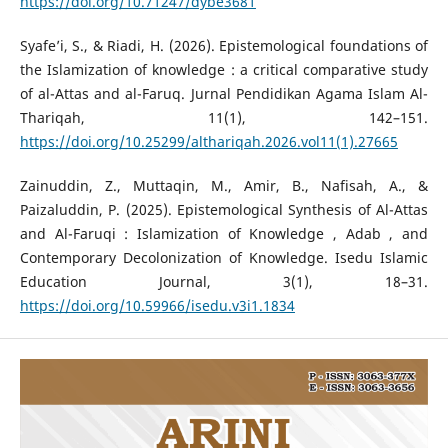
https://doi.org/10.71247/dybe3681
Syafe’i, S., & Riadi, H. (2026). Epistemological foundations of
the Islamization of knowledge : a critical comparative study
of al-Attas and al-Faruq. Jurnal Pendidikan Agama Islam Al-
Thariqah, 11(1), 142–151.
https://doi.org/10.25299/althariqah.2026.vol11(1).27665
Zainuddin, Z., Muttaqin, M., Amir, B., Nafisah, A., &
Paizaluddin, P. (2025). Epistemological Synthesis of Al-Attas
and Al-Faruqi : Islamization of Knowledge , Adab , and
Contemporary Decolonization of Knowledge. Isedu Islamic
Education Journal, 3(1), 18–31.
https://doi.org/10.59966/isedu.v3i1.1834