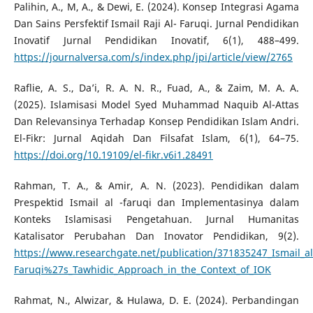
Palihin, A., M, A., & Dewi, E. (2024). Konsep Integrasi Agama
Dan Sains Persfektif Ismail Raji Al- Faruqi. Jurnal Pendidikan
Inovatif Jurnal Pendidikan Inovatif, 6(1), 488–499.
https://journalversa.com/s/index.php/jpi/article/view/2765
Raflie, A. S., Da’i, R. A. N. R., Fuad, A., & Zaim, M. A. A.
(2025). Islamisasi Model Syed Muhammad Naquib Al-Attas
Dan Relevansinya Terhadap Konsep Pendidikan Islam Andri.
El-Fikr: Jurnal Aqidah Dan Filsafat Islam, 6(1), 64–75.
https://doi.org/10.19109/el-fikr.v6i1.28491
Rahman, T. A., & Amir, A. N. (2023). Pendidikan dalam
Prespektid Ismail al -faruqi dan Implementasinya dalam
Konteks Islamisasi Pengetahuan. Jurnal Humanitas
Katalisator Perubahan Dan Inovator Pendidikan, 9(2).
https://www.researchgate.net/publication/371835247_Ismail_al
Faruqi%27s_Tawhidic_Approach_in_the_Context_of_IOK
Rahmat, N., Alwizar, & Hulawa, D. E. (2024). Perbandingan