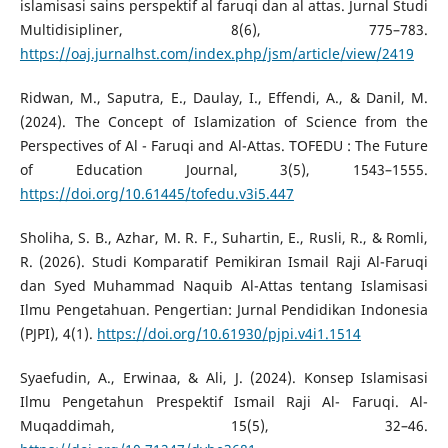
islamisasi sains perspektif al faruqi dan al attas. Jurnal Studi
Multidisipliner, 8(6), 775–783.
https://oaj.jurnalhst.com/index.php/jsm/article/view/2419
Ridwan, M., Saputra, E., Daulay, I., Effendi, A., & Danil, M.
(2024). The Concept of Islamization of Science from the
Perspectives of Al - Faruqi and Al-Attas. TOFEDU : The Future
of Education Journal, 3(5), 1543–1555.
https://doi.org/10.61445/tofedu.v3i5.447
Sholiha, S. B., Azhar, M. R. F., Suhartin, E., Rusli, R., & Romli,
R. (2026). Studi Komparatif Pemikiran Ismail Raji Al-Faruqi
dan Syed Muhammad Naquib Al-Attas tentang Islamisasi
Ilmu Pengetahuan. Pengertian: Jurnal Pendidikan Indonesia
(PJPI), 4(1).
https://doi.org/10.61930/pjpi.v4i1.1514
Syaefudin, A., Erwinaa, & Ali, J. (2024). Konsep Islamisasi
Ilmu Pengetahun Prespektif Ismail Raji Al- Faruqi. Al-
Muqaddimah, 15(5), 32–46.