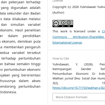
License
 dan pekerjaan terhadap
Copyright (c) 2026 Yulindawati Yulin
 yang digunakan adalah
(Author)
data sekunder dari Badan
is data dilakukan melalui
dan simultan variabel
onomi. Hasil penelitian
This work is licensed under a
Cr
er dalam pendidikan
Commons Attribution-ShareAlik
 ekonomi, demikian pula
International License
.
uga memberikan pengaruh
 kedua variabel tersebut
n terhadap pertumbuhan
How to Cite
an bahwa semakin tinggi
Yulindawati, Y. (2026). Pen
Ketimpangan Gender Terh
nsi pertumbuhan ekonomi
Pertumbuhan Ekonomi Di Indon
bijakan yang berorientasi
Wathan: Jurnal Ilmu Sosial Dan Hum
khususnya dalam akses
3
(2), 155-17
mendorong pertumbuhan
https://doi.org/10.71153/wathan.v3i2
 Indonesia.
More Citation Formats