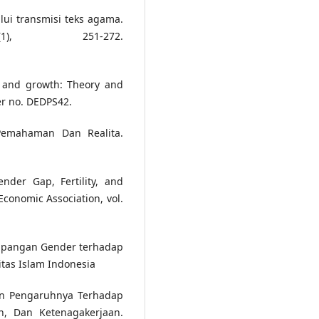
lui transmisi teks agama.
1), 251-272.
on and growth: Theory and
er no. DEDPS42.
 Pemahaman Dan Realita.
nder Gap, Fertility, and
conomic Association, vol.
timpangan Gender terhadap
itas Islam Indonesia
Dan Pengaruhnya Terhadap
n, Dan Ketenagakerjaan.