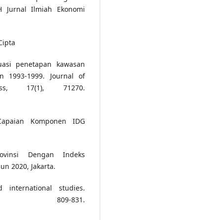
 Jurnal Ilmiah Ekonomi
Cipta
luasi penetapan kawasan
n 1993-1999. Journal of
s, 17(1), 71270.
e Capaian Komponen IDG
rovinsi Dengan Indeks
n 2020, Jakarta.
 international studies.
, 809-831.