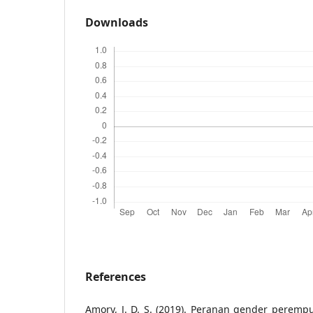
Downloads
References
Amory, J. D. S. (2019). Peranan gender pere