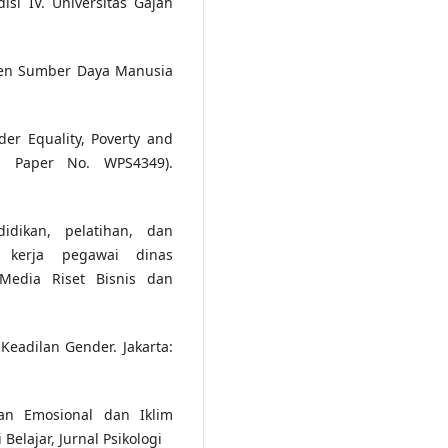
isi IV. Universitas Gajah
men Sumber Daya Manusia
der Equality, Poverty and
g Paper No. WPS4349).
idikan, pelatihan, dan
s kerja pegawai dinas
Media Riset Bisnis dan
 Keadilan Gender. Jakarta:
an Emosional dan Iklim
Belajar, Jurnal Psikologi