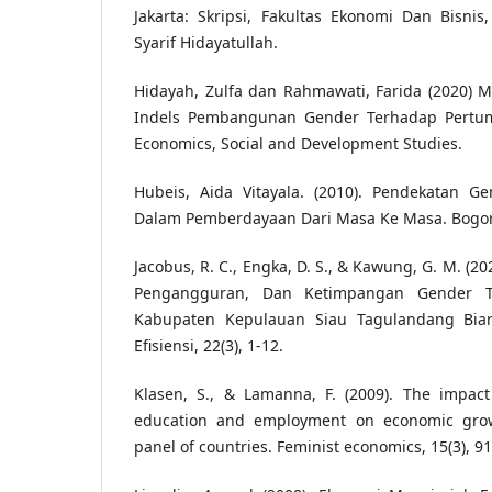
Jakarta: Skripsi, Fakultas Ekonomi Dan Bisnis
Syarif Hidayatullah.
Hidayah, Zulfa dan Rahmawati, Farida (2020) M
Indels Pembangunan Gender Terhadap Pertum
Economics, Social and Development Studies.
Hubeis, Aida Vitayala. (2010). Pendekatan
Dalam Pemberdayaan Dari Masa Ke Masa. Bogor:
Jacobus, R. C., Engka, D. S., & Kawung, G. M. (2
Pengangguran, Dan Ketimpangan Gender T
Kabupaten Kepulauan Siau Tagulandang Biaro
Efisiensi, 22(3), 1-12.
Klasen, S., & Lamanna, F. (2009). The impact
education and employment on economic grow
panel of countries. Feminist economics, 15(3), 91