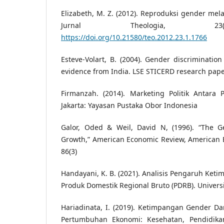
Elizabeth, M. Z. (2012). Reproduksi gender mela
Jurnal Theologia, 23(
https://doi.org/10.21580/teo.2012.23.1.1766
Esteve-Volart, B. (2004). Gender discriminati
evidence from India. LSE STICERD research pap
Firmanzah. (2014). Marketing Politik Antara
Jakarta: Yayasan Pustaka Obor Indonesia
Galor, Oded & Weil, David N, (1996). “The Ge
Growth,” American Economic Review, American E
86(3)
Handayani, K. B. (2021). Analisis Pengaruh Ke
Produk Domestik Regional Bruto (PDRB). Univers
Hariadinata, I. (2019). Ketimpangan Gender 
Pertumbuhan Ekonomi: Kesehatan, Pendidika