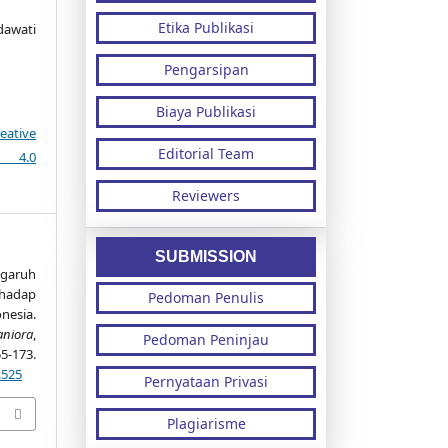
Etika Publikasi
dawati
Pengarsipan
Biaya Publikasi
eative
Editorial Team
e 4.0
Reviewers
SUBMISSION
garuh
adap
Pedoman Penulis
esia.
aniora
,
Pedoman Peninjau
3.
.525
Pernyataan Privasi
Plagiarisme