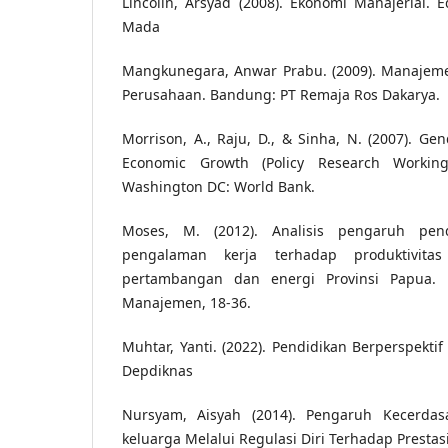
Lincolin, Arsyad (2008). Ekonomi Manajerial. Ed
Mada
Mangkunegara, Anwar Prabu. (2009). Manaje
Perusahaan. Bandung: PT Remaja Ros Dakarya.
Morrison, A., Raju, D., & Sinha, N. (2007). Gen
Economic Growth (Policy Research Workin
Washington DC: World Bank.
Moses, M. (2012). Analisis pengaruh pend
pengalaman kerja terhadap produktivita
pertambangan dan energi Provinsi Papua. 
Manajemen, 18-36.
Muhtar, Yanti. (2022). Pendidikan Berperspektif
Depdiknas
Nursyam, Aisyah (2014). Pengaruh Kecerdas
keluarga Melalui Regulasi Diri Terhadap Prestasi 