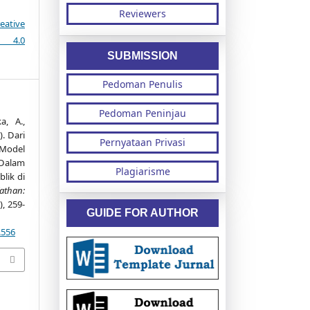
Reviewers
eative
e 4.0
SUBMISSION
Pedoman Penulis
Pedoman Peninjau
a, A.,
. Dari
Pernyataan Privasi
 Model
Dalam
Plagiarisme
lik di
athan:
), 259-
GUIDE FOR AUTHOR
.556