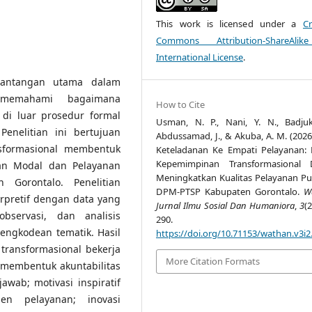
This work is licensed under a
Cr
Commons Attribution-ShareAlik
International License
.
 tantangan utama dalam
m memahami bagaimana
How to Cite
di luar prosedur formal
Usman, N. P., Nani, Y. N., Badjuk
enelitian ini bertujuan
Abdussamad, J., & Akuba, A. M. (2026)
sformasional membentuk
Keteladanan Ke Empati Pelayanan:
Kepemimpinan Transformasional 
man Modal dan Pelayanan
Meningkatkan Kualitas Pelayanan Pub
 Gorontalo. Penelitian
DPM-PTSP Kabupaten Gorontalo.
W
erpretif dengan data yang
Jurnal Ilmu Sosial Dan Humaniora
,
3
(2
bservasi, dan analisis
290.
ngkodean tematik. Hasil
https://doi.org/10.71153/wathan.v3i2
ransformasional bekerja
More Citation Formats
membentuk akuntabilitas
awab; motivasi inspiratif
en pelayanan; inovasi