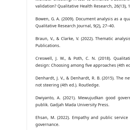
validation? Qualitative Health Research, 26(13),
Bowen, G. A. (2009). Document analysis as a qua
Qualitative Research Journal, 9(2), 27–40.
Braun, V., & Clarke, V. (2022). Thematic analysi
Publications.
Creswell, J. W., & Poth, C. N. (2018). Qualita
design: Choosing among five approaches (4th ed.
Denhardt, J. V., & Denhardt, R. B. (2015). The n
not steering (4th ed.). Routledge.
Dwiyanto, A. (2021). Mewujudkan good gover
publik. Gadjah Mada University Press.
Ehsan, M. (2022). Empathy and public service 
governance.