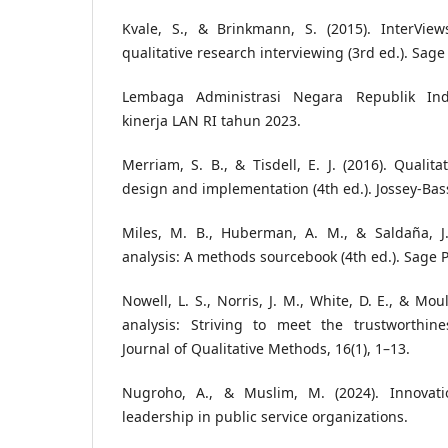
Kvale, S., & Brinkmann, S. (2015). InterView
qualitative research interviewing (3rd ed.). Sage
Lembaga Administrasi Negara Republik Indo
kinerja LAN RI tahun 2023.
Merriam, S. B., & Tisdell, E. J. (2016). Qualit
design and implementation (4th ed.). Jossey-Bas
Miles, M. B., Huberman, A. M., & Saldaña, J. 
analysis: A methods sourcebook (4th ed.). Sage P
Nowell, L. S., Norris, J. M., White, D. E., & Mou
analysis: Striving to meet the trustworthines
Journal of Qualitative Methods, 16(1), 1–13.
Nugroho, A., & Muslim, M. (2024). Innovati
leadership in public service organizations.