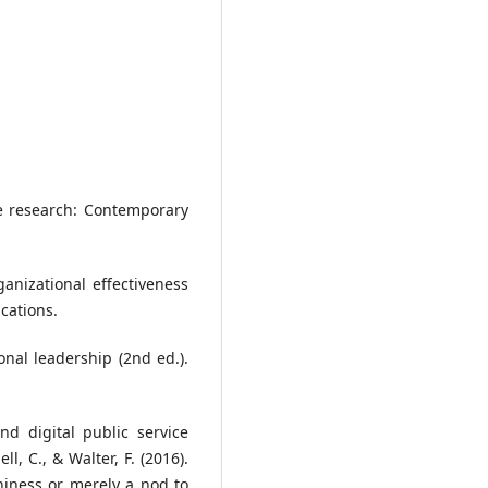
ve research: Contemporary
rganizational effectiveness
cations.
ional leadership (2nd ed.).
d digital public service
ll, C., & Walter, F. (2016).
iness or merely a nod to