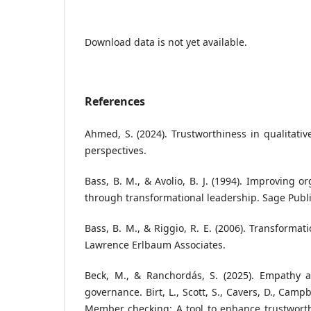
Download data is not yet available.
References
Ahmed, S. (2024). Trustworthiness in qualitati
perspectives.
Bass, B. M., & Avolio, B. J. (1994). Improving o
through transformational leadership. Sage Publi
Bass, B. M., & Riggio, R. E. (2006). Transformat
Lawrence Erlbaum Associates.
Beck, M., & Ranchordás, S. (2025). Empathy an
governance. Birt, L., Scott, S., Cavers, D., Campbe
Member checking: A tool to enhance trustworth