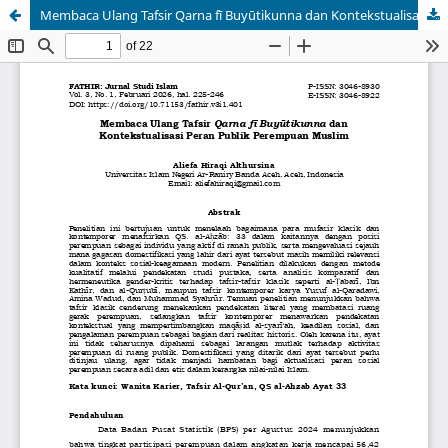
Membaca Ulang Tafsir Qarna fī Buyūtikunna dan Kontekstualisasi Peran Publik Perempuan Muslim