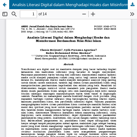
Analisis Literasi Digital dalam Menghadapi Hoaks dan Misinformasi Berdasarkan Nilai-Nilai Islam