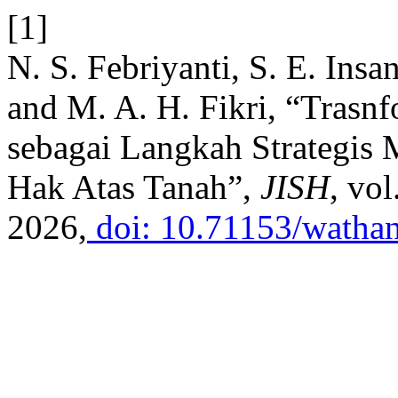
[1]
N. S. Febriyanti, S. E. Insa
and M. A. H. Fikri, “Trasnf
sebagai Langkah Strategi
Hak Atas Tanah”,
JISH
, vol
2026,
doi: 10.71153/wathan