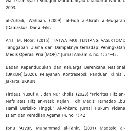
wal Ikram Syarh Bulughil Maram. Riyadh: Madarul Wathon.
2003.
al-Zuhaili, Wahbah. (2009). al-Fiqh al-Usrah al-Muqāran
(Damaskus: Dār al-Fikr.
Aris, M. Noor. (2015) “FATWA MUI TENTANG VASEKTOMI:
Tanggapan Ulama dan Dampaknya terhadap Peningkatan
Medis Operasi Pria (MOP),” Jurnal Ahkam 3. no. 1: 34–45.
Badan Kependudukan dan Keluarga Berencana Nasional
(BKKBN).(2020). Pelayanan Kontrasepsi: Panduan Klinis .
Jakarta: BKKBN.
Firdaus, Yusuf R. . dan Nur Kholis. (2023) "Prioritas Hifẓ an-
Nafs atas Hifẓ an-Nasl: Kajian Fikih Medis Terhadap Ibu
Hamil Berisiko Tinggi," Al-Ahkam: Jurnal Hukum Pidana
Islam dan Peradilan Agama 14, no. 1: 42
Ibnu ‘Āsyūr, Muḥammad al-Ṭāhir. (2001) Maqāṣid al-