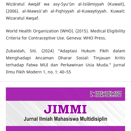
Wizāratul Awqāf wa asy-Syu’ūn al-Islāmiyyah (Kuwait),
(2006). al-Mawsū'ah al-Fiqhiyyah al-Kuwaytiyyah. Kuwait:
Wizaratul Awqaf.
World Health Organization (WHO). (2015). Medical Eligibility
Criteria for Contraceptive Use. Geneva: WHO Press.
Zubaidah, Siti. (2024) "Adaptasi Hukum Fikih dalam
Menghadapi Ancaman Dharar Sosial: Tinjauan Kritis
terhadap Fatwa MUI dan Perkawinan Usia Muda." Jurnal
Ilmu Fikih Modern 1, no. 1: 40–55