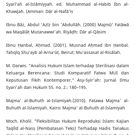
Syarī‘ah al-Islāmiyyah. ed. Muhammad al-Habib Ibn al-
Khawjah. (Amman: Dār al-Nafā’is
Ibnu Bāz, Abdul 'Azīz bin 'Abdullāh. (2000) Majmū' Fatāwā
wa Maqālāt Mutanawwi'ah. Riyāḍh: Dār al-Qāsim
Ibnu Ḥanbal, Aḥmad. (2001). Musnad Aḥmad ibn Ḥanbal.
Taḥqīq Shu‘ayb al-Arna’ūṭ. Beirut: Mu’assasat al-Risālah.
M. Darwis. "Analisis Hukum Islam terhadap Sterilisasi dalam
Keluarga Berencana: Studi Komparatif Fatwa MUI dan
Keputusan Fikih Kontemporer," Asy-Syir'ah: Jurnal Ilmu
Syari'ah dan Hukum 55. no. 2.: 180–195.
Majma' al-Buhuth al-Islamiyah.(2010). Fatawa Majma' al-
Buhuth al-Islamiyah. Kairo: Majma' al-Buhuth al-Islamiyah
Moch. Kholil. "Fleksibilitas Hukum Reproduksi Islam: Kajian
Taqlīd al-Nasṣ (Pembatasan Teks) Terhadap Hadis Tanakus