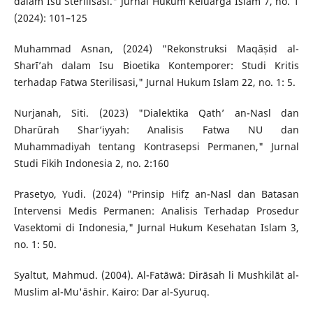
dalam Isu Sterilisasi." Jurnal Hukum Keluarga Islam 7, no. 1
(2024): 101–125
Muhammad Asnan, (2024) "Rekonstruksi Maqāṣid al-
Sharī’ah dalam Isu Bioetika Kontemporer: Studi Kritis
terhadap Fatwa Sterilisasi," Jurnal Hukum Islam 22, no. 1: 5.
Nurjanah, Siti. (2023) "Dialektika Qath’ an-Nasl dan
Dharūrah Shar‘iyyah: Analisis Fatwa NU dan
Muhammadiyah tentang Kontrasepsi Permanen," Jurnal
Studi Fikih Indonesia 2, no. 2:160
Prasetyo, Yudi. (2024) "Prinsip Hifẓ an-Nasl dan Batasan
Intervensi Medis Permanen: Analisis Terhadap Prosedur
Vasektomi di Indonesia," Jurnal Hukum Kesehatan Islam 3,
no. 1: 50.
Syaltut, Mahmud. (2004). Al-Fatāwā: Dirāsah li Mushkilāt al-
Muslim al-Mu'āshir. Kairo: Dar al-Syuruq.