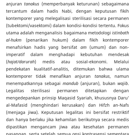
anjuran
tanakus
(memperbanyak keturunan) sebagaimana
tercantum dalam hadis Nabi, dengan keputusan fikih
kontemporer yang melegalisasi sterilisasi secara permanen
(tubektomi/vasektomi) dalam kondisi-kondisi tertentu. Fokus
utama adalah menganalisis bagaimana metodologi
istinbath
al-hukm
(penarikan hukum) dalam fikih kontemporer
menafsirkan hadis yang bersifat
am
(umum) dan non-
imperatif dalam menghadapi kebutuhan mendesak
(
hajat/darurah
) medis atau sosial-ekonomi. Melalui
pendekatan kualitatif-analitis, ditemukan bahwa ulama
kontemporer tidak menafikan anjuran
tanakus
, namun
menempatkannya sebagai
mandub
(anjuran), bukan
wajib
.
Legalitas sterilisasi permanen ditetapkan dengan
mengedepankan prinsip Maqasid Syariah, khususnya Daru’
al-Mafasid (menghindari kerusakan) dan Hifzh an-Nafs
(menjaga jiwa). Keputusan legalitas ini bersifat restriktif
dan hanya berlaku jika kehamilan berikutnya secara medis
dipastikan mengancam jiwa atau kesehatan permanen
pasangan, serta setelah semua opsi kontrasepsi sementara