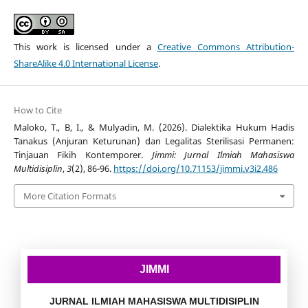
This work is licensed under a
Creative Commons Attribution-
ShareAlike 4.0 International License
.
How to Cite
Maloko, T., B, I., & Mulyadin, M. (2026). Dialektika Hukum Hadis
Tanakus (Anjuran Keturunan) dan Legalitas Sterilisasi Permanen:
Tinjauan Fikih Kontemporer.
Jimmi: Jurnal Ilmiah Mahasiswa
Multidisiplin
,
3
(2), 86-96.
https://doi.org/10.71153/jimmi.v3i2.486
More Citation Formats
JIMMI
JURNAL ILMIAH MAHASISWA MULTIDISIPLIN