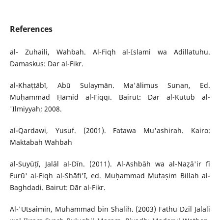
References
al- Zuhaili, Wahbah. Al-Fiqh al-Islami wa Adillatuhu.
Damaskus: Dar al-Fikr.
al-Khaṭṭābī, Abū Sulaymān. Ma'ālimus Sunan, Ed.
Muḥammad Ḥāmid al-Fiqqī. Bairut: Dār al-Kutub al-
'Ilmiyyah; 2008.
al-Qardawi, Yusuf. (2001). Fatawa Mu'ashirah. Kairo:
Maktabah Wahbah
al-Suyūṭī, Jalāl al-Dīn. (2011). Al-Ashbāh wa al-Naẓā'ir fī
Furū' al-Fiqh al-Shāfi'ī, ed. Muḥammad Muʻtaṣim Billah al-
Baghdadi. Bairut: Dār al-Fikr.
Al-'Utsaimin, Muhammad bin Shalih. (2003) Fathu Dzil Jalali