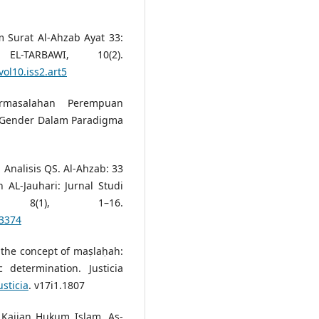
m Surat Al-Ahzab Ayat 33:
L-TARBAWI, 10(2).
vol10.iss2.art5
masalahan Perempuan
 Gender Dalam Paradigma
: Analisis QS. Al-Ahzab: 33
 AL-Jauhari: Jurnal Studi
r, 8(1), 1–16.
.3374
g the concept of maṣlaḥah:
determination. Justicia
usticia
. v17i1.1807
 Kajian Hukum Islam. As-