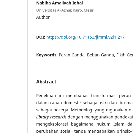
Nabiha Amaliyah Iqbal
Universitas Al-Azhar, Kairo, Mesir
Author
DOI:
https://doi.org/10.71153/jimmi.v2i1.217
Keywords:
Peran Ganda, Beban Ganda, Fikih Ge
Abstract
Penelitian ini membahas transformasi pera
dalam ranah domestik sebagai istri dan ibu m
sebagai pekerja. Metodologi yang digunakan da
library research
dengan menggunakan pendekatan f
mengeksplorasi bagaimana hukum Islam da
perubahan sosial, tanpa mengabaikan prinsip-pr