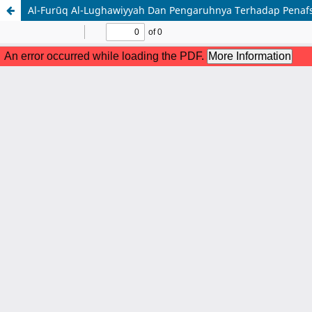
Al-Furūq Al-Lughawiyyah Dan Pengaruhnya Terhadap Penafs