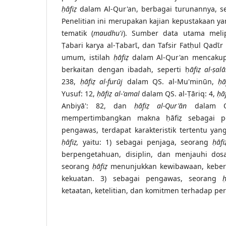
ḥāfiẓ
dalam Al-Qur'an, berbagai turunannya, se
Penelitian ini merupakan kajian kepustakaan
tematik (
maudhu'i
). Sumber data utama melipu
Ṭabari karya al-Ṭabarῑ, dan Tafsir Fatḥul Qadῑr
umum, istilah
ḥāfiẓ
dalam Al-Qur'an mencakup
berkaitan dengan ibadah, seperti ḥ
āfiẓ al-ṣal
238,
ḥāfiẓ al-furūj
dalam QS. al-Mu'minūn,
ḥā
Yusuf: 12,
ḥāfiẓ al-'amal
dalam QS. al-Ṭāriq: 4,
ḥā
Anbiyā': 82, dan
ḥāfiẓ al-Qur'ān
dalam Q
mempertimbangkan makna ḥāfiẓ sebagai pe
pengawas, terdapat karakteristik tertentu yan
ḥāfiẓ,
yaitu: 1) sebagai penjaga, seorang
ḥāfi
berpengetahuan, disiplin, dan menjauhi dosa
seorang
ḥāfiẓ
menunjukkan kewibawaan, kebera
kekuatan. 3) sebagai pengawas, seorang
ḥ
ketaatan, ketelitian, dan komitmen terhadap pe