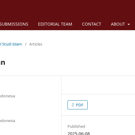
SUBMISSIONS
EDITORIAL TEAM
CONTACT
ABOUT
l Studi Islam
/
Articles
an
Indonesia
PDF
Indonesia
Published
2025-06-08