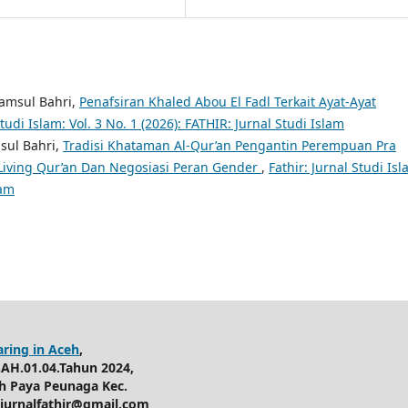
amsul Bahri,
Penafsiran Khaled Abou El Fadl Terkait Ayat-Ayat
Studi Islam: Vol. 3 No. 1 (2026): FATHIR: Jurnal Studi Islam
sul Bahri,
Tradisi Khataman Al-Qur’an Pengantin Perempuan Pra
 Living Qur’an Dan Negosiasi Peran Gender
,
Fathir: Jurnal Studi Isl
lam
aring in Aceh
,
AH.01.04.Tahun 2024,
h Paya Peunaga Kec.
 jurnalfathir@gmail.com