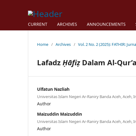
CURRENT
ARCHIVES
ANNOUNCEMENTS
Home
/
Archives
/
Vol. 2 No. 2 (2025): FATHIR: Jurna
Lafadz
Ḥāfiẓ
Dalam Al-Qur’
Ulfatun Nazliah
Universitas Islam Negeri Ar-Raniry Banda Aceh, Aceh, 
Author
Maizuddin Maizuddin
Universitas Islam Negeri Ar-Raniry Banda Aceh, Aceh, 
Author