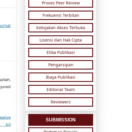
Proses Peer Review
Frekuensi Terbitan
urnal
Kebijakan Akses Terbuka
Lisensi dan Hak Cipta
Etika Publikasi
Pengarsipan
Biaya Publikasi
liah,
juned
Editorial Team
Reviewers
eative
SUBMISSION
e 4.0
Pedoman Penulis