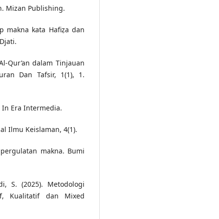
n. Mizan Publishing.
dap makna kata Hafiẓa dan
jati.
 Al-Qur’an dalam Tinjauan
ran Dan Tafsir, 1(1), 1.
. In Era Intermedia.
nal Ilmu Keislaman, 4(1).
a pergulatan makna. Bumi
di, S. (2025). Metodologi
f, Kualitatif dan Mixed