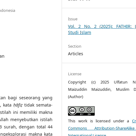
Indonesia
Issue
Vol. 2 No. 2 (2025): FATHIR: J
Studi Islam
Section
Articles
'an
License
Copyright (c) 2025 Ulfatun Naz
Maizuddin Maizuddin, Muslim D
(Author)
utan bagi seseorang yang
, kata
ḥāfiẓ
tidak semata-
stilah ini memiliki makna
llah menyebutkan istilah
This work is licensed under a
Cr
 surah, dengan total 44
Commons Attribution-ShareAlik
engeksplorasi makna kata
International License
.