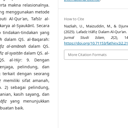
rta makna relasionalnya.
 yang menggunakan metode
ti Al-Qur'an, Tafsῑr al-
How to Cite
 karya al-Syaukānῑ. Secara
Nazliah, U., Maizuddin, M., & Djun
(2025). Lafadz Ḥāfiẓ Dalam Al-Qur’an.
 tindakan-tindakan yang
Jurnal Studi Islam
,
2
(2), 14
āh
dalam QS. al-Baqarah:
https://doi.org/10.71153/fathir.v2i2.2
fiẓ al-amānah
dalam QS.
fiẓ al-syaiṭān
dalam QS. al-
More Citation Formats
S. al-Ḥijr: 9. Dengan
njaga, pelindung, dan
g terkait dengan seorang
ẓ
memiliki sifat amanah,
. 2) sebagai pelindung,
nian, kasih sayang, dan
āfiẓ
yang menunjukkan
rbuatan baik.