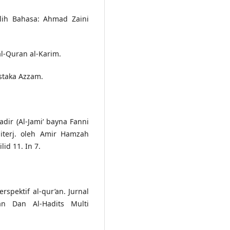
Alih Bahasa: Ahmad Zaini
 al-Quran al-Karim.
Pustaka Azzam.
adir (Al-Jami‘ bayna Fanni
diterj. oleh Amir Hamzah
lid 11. In 7.
.
spektif al-qur’an. Jurnal
’an Dan Al-Hadits Multi