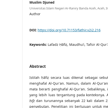
Muslim Djuned
Universitas Islam Negeri Ar-Raniry Banda Aceh, Aceh, 
Author
DOI:
https://doi.org/10.71153/fathir.v2i2.216
Keywords:
Lafadz Ḥāfiẓ, Maudhu’i, Tafsir Al-Qur
Abstract
Istilah ḥāfiẓ secara luas dikenal sebagai seb
menghafal Al-Qur'an. Namun, dalam Al-Qur'an
mata berarti penghafal Al-Qur'an. Sebaliknya, i
yang lebih luas tergantung pada konteksnya. A
ḥifẓ
dan turunannya sebanyak 22 kali dalam 23
penyebutan. Penelitian ini bertujuan untuk m