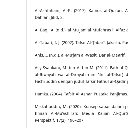
Al-Ashfahani, A.-R. (2017). Kamus al-Qur’an. 
Dahlan, Jilid, 2.
Al-Baqi, A. (n.d.). al-Mu’jam al-Mufahras li Alfaz
Al-Ṭabarī, I. J. (2002). Tafsir Al-Ṭabarī. Jakarta: 
Anis, I. (n.d.). al-Mu’jam al-Wasit. Dar al-Ma’arif.
Asy-Syaukani, M. bin A. bin M. (2011). Fath al-Q
al-Riwayah wa al-Dirayah min ‘ilm al-Tafsir) 
Fachruddin dengan judul Tafsir Fathul al-Qadīr ji
Hamka. (2004). Tafsir Al-Azhar. Pustaka Panjimas
Miskahuddin, M. (2020). Konsep sabar dalam per
Ilmiah Al-Mu’ashirah: Media Kajian Al-Qur
Perspektif, 17(2), 196–207.