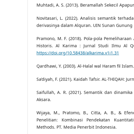
Muhtadi, A. S. (2013). Beramallah Sekecil Apapu
Novitasari, L. (2022). Analisis semantik terha
derivasinya dalam Alquran. UIN Sunan Gunung D
Pramono, M. F. (2018). Pola-pola Pemeliharaan
Historis. Al Karima : Jurnal Studi Ilmu Al Qu
https://doi.org/10.58438/alkarima.v1i1.31
Qardhawi, Y. (2003). Al-Halal wal Haram fil Islam
Sa’diyah, F. (2021). Kaidah Tafsir. AL-THIQAH: Jur
Saifullah, A. R. (2021). Semantik dan dinamik
Aksara.
Wijaya, M., Pratomo, B., Citta, A. B., & Efen
Penelitian: Kombinasi Pendekatan Kuantitati
Methods. PT. Media Penerbit Indonesia.